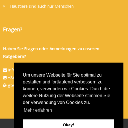
Haustiere sind auch nur Menschen
Fragen?
Haben Sie Fragen oder Anmerkungen zu unseren
Ratgebern?
info@gtec-shop.de
Um unsere Webseite für Sie optimal zu
+86 134 82438080
gestalten und fortlaufend verbessern zu
gtec-shop.de
können, verwenden wir Cookies. Durch die
weitere Nutzung der Webseite stimmen Sie
der Verwendung von Cookies zu.
Mehr erfahren
Okay!
Copyright © 2026
GTEC-Shop
- Alle Rechte vorbehalten