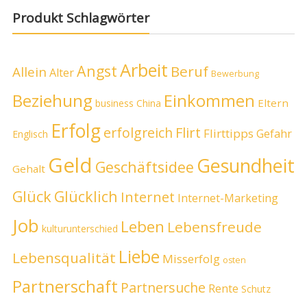
Produkt Schlagwörter
Arbeit
Angst
Beruf
Allein
Alter
Bewerbung
Beziehung
Einkommen
Eltern
business
China
Erfolg
erfolgreich
Flirt
Flirttipps
Gefahr
Englisch
Geld
Gesundheit
Geschäftsidee
Gehalt
Glück
Glücklich
Internet
Internet-Marketing
Job
Leben
Lebensfreude
kulturunterschied
Liebe
Lebensqualität
Misserfolg
osten
Partnerschaft
Partnersuche
Rente
Schutz