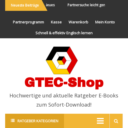
Die Welt bereisen und Neues
Partnersuche leicht gemacht
End
Neueste Beiträge
erleben
Partnerprogramm
Kasse
Warenkorb
Mein Konto
Schnell & effektiv Englisch lernen
GTEC-Shop
Hochwertige und aktuelle Ratgeber E-Books
zum Sofort-Download!
RATGEBER KATEGORIEN