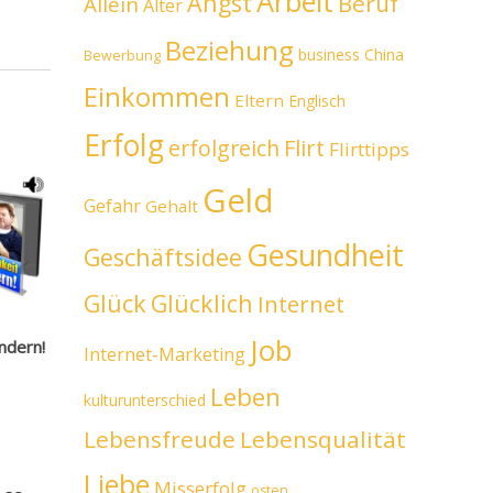
Arbeit
Angst
Beruf
Allein
Alter
Beziehung
business
China
Bewerbung
Einkommen
Eltern
Englisch
Erfolg
erfolgreich
Flirt
Flirttipps
Geld
Gefahr
Gehalt
Gesundheit
Geschäftsidee
Glück
Glücklich
Internet
Job
indern!
Internet-Marketing
Leben
kulturunterschied
Lebensfreude
Lebensqualität
Liebe
Misserfolg
osten