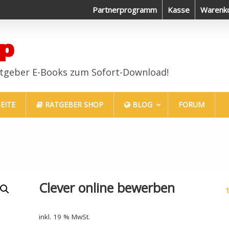
Endlich erfolgreich im Job
Partnerprogramm
Haustiere sind auch nur 
Kasse
Warenk
p
atgeber E-Books zum Sofort-Download!
EITE
RATGEBER SHOP
BLOG
FORUM
Clever online bewerben
inkl. 19 % MwSt.