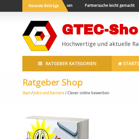
Die Welt bereisen und Neues erleben
Partnersuche leicht gemacht
Neueste Beiträge
GTEC-Sho
Hochwertige und aktuelle R
RATGEBER KATEGORIEN
STARTS
Ratgeber Shop
Start
/
Jobs und Karriere
/ Clever online bewerben