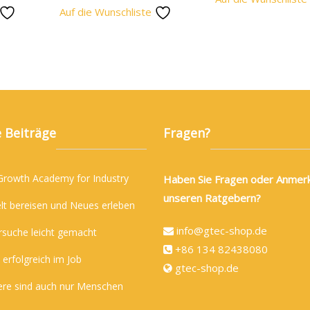
Auf die Wunschliste
 Beiträge
Fragen?
 Growth Academy for Industry
Haben Sie Fragen oder Anmer
unseren Ratgebern?
lt bereisen und Neues erleben
info@gtec-shop.de
rsuche leicht gemacht
+86 134 82438080
 erfolgreich im Job
gtec-shop.de
ere sind auch nur Menschen