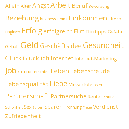
Arbeit
Angst
Beruf
Allein
Alter
Bewerbung
Beziehung
Einkommen
Eltern
business
China
Erfolg
erfolgreich
Flirt
Flirttipps
Gefahr
Englisch
Geld
Gesundheit
Geschäftsidee
Gehalt
Glück
Glücklich
Internet
Internet-Marketing
Job
Leben
Lebensfreude
kulturunterschied
Liebe
Lebensqualität
Misserfolg
osten
Partnerschaft
Partnersuche
Rente
Schutz
Sparen
Verdienst
Sex
Trennung
Schönheit
Sorgen
Treue
Zufriedenheit