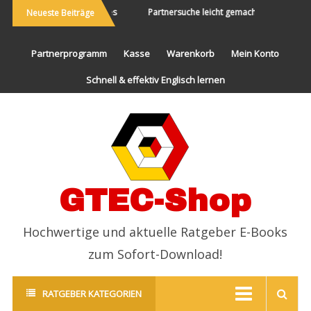
ie Welt bereisen und Neues
Partnersuche leicht gemacht
Endli
Neueste Beiträge
erleben
Partnerprogramm
Kasse
Warenkorb
Mein Konto
Schnell & effektiv Englisch lernen
GTEC-Shop
Hochwertige und aktuelle Ratgeber E-Books
zum Sofort-Download!
RATGEBER KATEGORIEN