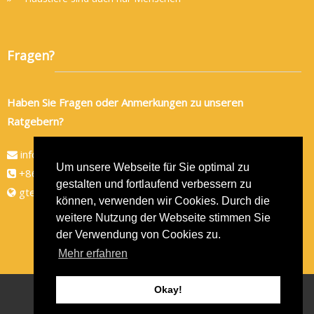
Fragen?
Haben Sie Fragen oder Anmerkungen zu unseren
Ratgebern?
info@gtec-shop.de
Um unsere Webseite für Sie optimal zu
+86 134 82438080
gestalten und fortlaufend verbessern zu
gtec-shop.de
können, verwenden wir Cookies. Durch die
weitere Nutzung der Webseite stimmen Sie
der Verwendung von Cookies zu.
Mehr erfahren
Okay!
Copyright © 2026
GTEC-Shop
- Alle Rechte vorbehalten
Theme by
ThemeGrill