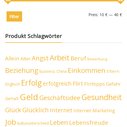
Preis:
10 €
—
40 €
Filter
Produkt Schlagwörter
Arbeit
Angst
Beruf
Allein
Alter
Bewerbung
Beziehung
Einkommen
Eltern
business
China
Erfolg
erfolgreich
Flirt
Flirttipps
Gefahr
Englisch
Geld
Gesundheit
Geschäftsidee
Gehalt
Glück
Glücklich
Internet
Internet-Marketing
Job
Leben
Lebensfreude
kulturunterschied