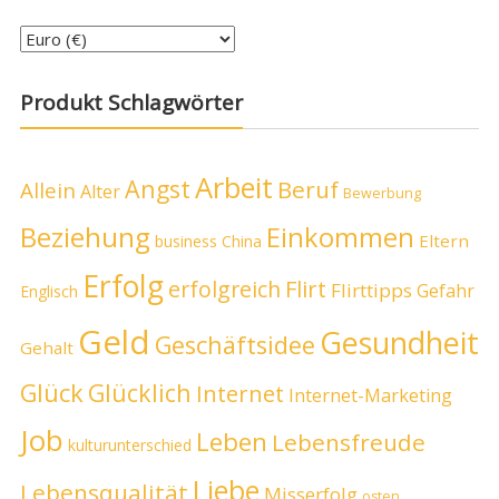
Produkt Schlagwörter
Arbeit
Angst
Beruf
Allein
Alter
Bewerbung
Beziehung
Einkommen
Eltern
business
China
Erfolg
erfolgreich
Flirt
Flirttipps
Gefahr
Englisch
Geld
Gesundheit
Geschäftsidee
Gehalt
Glück
Glücklich
Internet
Internet-Marketing
Job
Leben
Lebensfreude
kulturunterschied
Liebe
Lebensqualität
Misserfolg
osten