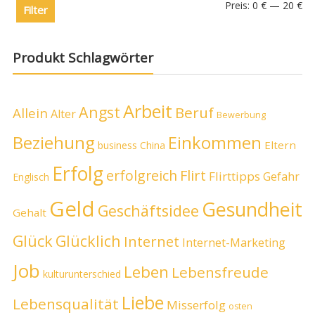
Preis:
0 €
—
20 €
Filter
Produkt Schlagwörter
Arbeit
Angst
Beruf
Allein
Alter
Bewerbung
Beziehung
Einkommen
Eltern
business
China
Erfolg
erfolgreich
Flirt
Flirttipps
Gefahr
Englisch
Geld
Gesundheit
Geschäftsidee
Gehalt
Glück
Glücklich
Internet
Internet-Marketing
Job
Leben
Lebensfreude
kulturunterschied
Liebe
Lebensqualität
Misserfolg
osten