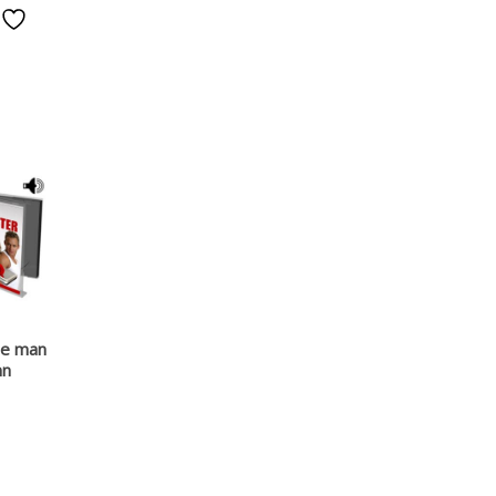
e
ie man
nn