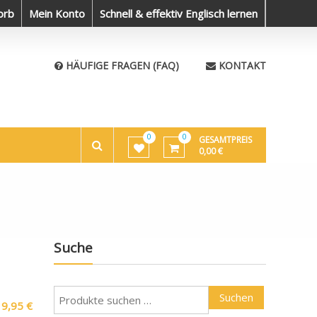
orb
Mein Konto
Die Welt bereisen und Neues erleben
Schnell & effektiv Englisch lernen
Partnersuche leicht ge
HÄUFIGE FRAGEN (FAQ)
KONTAKT
0
0
GESAMTPREIS
0,00
€
Suche
Suchen
19,95
€