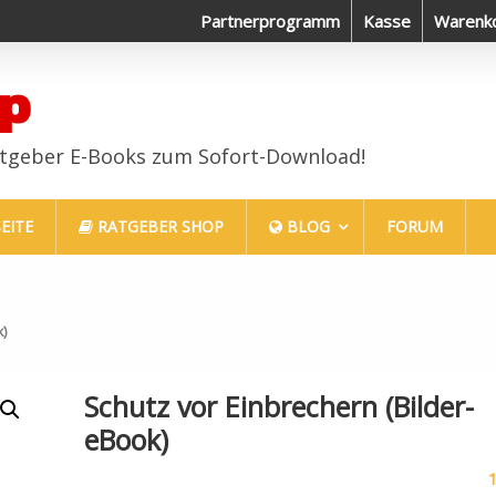
Haustiere sind auch nur Menschen
Partnerprogramm
Gesund, schön und glücklich
Kasse
Warenk
p
atgeber E-Books zum Sofort-Download!
EITE
RATGEBER SHOP
BLOG
FORUM
k)
Schutz vor Einbrechern (Bilder-
eBook)