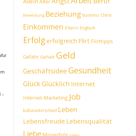
Arbeit
Angst
Beruf
Allein
Alter
Beziehung
business
China
Bewerbung
Einkommen
Eltern
Englisch
Erfolg
erfolgreich
Flirt
Flirttipps
Geld
afür
Gefahr
Gehalt
Gesundheit
Geschäftsidee
rem
Glück
Glücklich
Internet
d –
Job
Internet-Marketing
Leben
kulturunterschied
Lebensfreude
Lebensqualität
Liebe
Misserfolg
osten