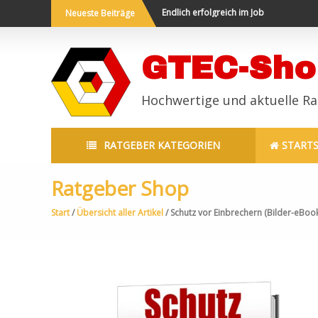
suche leicht gemacht
Endlich erfolgreich im Job
Neueste Beiträge
GTEC-Sho
Hochwertige und aktuelle R
RATGEBER KATEGORIEN
STARTS
Ratgeber Shop
Start
/
Übersicht aller Artikel
/ Schutz vor Einbrechern (Bilder-eBoo