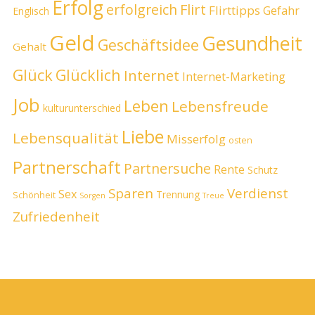
Erfolg
erfolgreich
Flirt
Flirttipps
Gefahr
Englisch
Geld
Gesundheit
Geschäftsidee
Gehalt
Glück
Glücklich
Internet
Internet-Marketing
Job
Leben
Lebensfreude
kulturunterschied
Liebe
Lebensqualität
Misserfolg
osten
Partnerschaft
Partnersuche
Rente
Schutz
Sparen
Verdienst
Sex
Trennung
Schönheit
Sorgen
Treue
Zufriedenheit