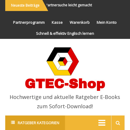
reisen und Neues
Partnersuche leicht gemacht
Endlich erfolgre
Neueste Beiträge
rleben
Partnerprogramm
Kasse
Warenkorb
Mein Konto
Schnell & effektiv Englisch lernen
GTEC-Shop
Hochwertige und aktuelle Ratgeber E-Books
zum Sofort-Download!
RATGEBER KATEGORIEN