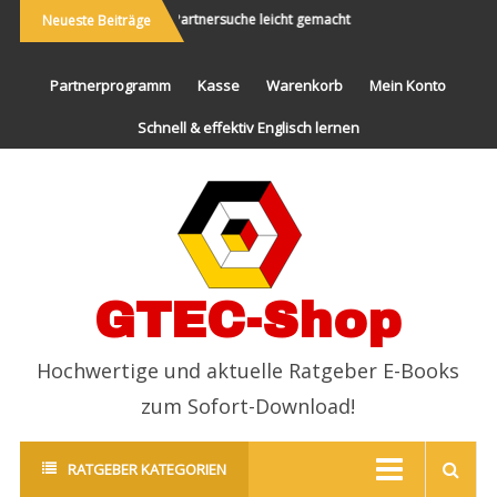
ereisen und Neues
Partnersuche leicht gemacht
Endlich erfolgr
Neueste Beiträge
erleben
Partnerprogramm
Kasse
Warenkorb
Mein Konto
Schnell & effektiv Englisch lernen
GTEC-Shop
Hochwertige und aktuelle Ratgeber E-Books
zum Sofort-Download!
RATGEBER KATEGORIEN