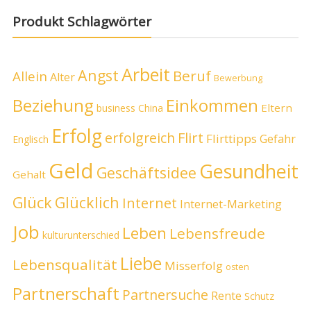
Produkt Schlagwörter
Arbeit
Angst
Beruf
Allein
Alter
Bewerbung
Beziehung
Einkommen
Eltern
business
China
Erfolg
erfolgreich
Flirt
Flirttipps
Gefahr
Englisch
Geld
Gesundheit
Geschäftsidee
Gehalt
Glück
Glücklich
Internet
Internet-Marketing
Job
Leben
Lebensfreude
kulturunterschied
Liebe
Lebensqualität
Misserfolg
osten
Partnerschaft
Partnersuche
Rente
Schutz