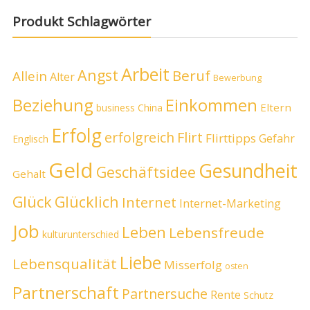
Produkt Schlagwörter
Arbeit
Angst
Beruf
Allein
Alter
Bewerbung
Beziehung
Einkommen
Eltern
business
China
Erfolg
erfolgreich
Flirt
Flirttipps
Gefahr
Englisch
Geld
Gesundheit
Geschäftsidee
Gehalt
Glück
Glücklich
Internet
Internet-Marketing
Job
Leben
Lebensfreude
kulturunterschied
Liebe
Lebensqualität
Misserfolg
osten
Partnerschaft
Partnersuche
Rente
Schutz