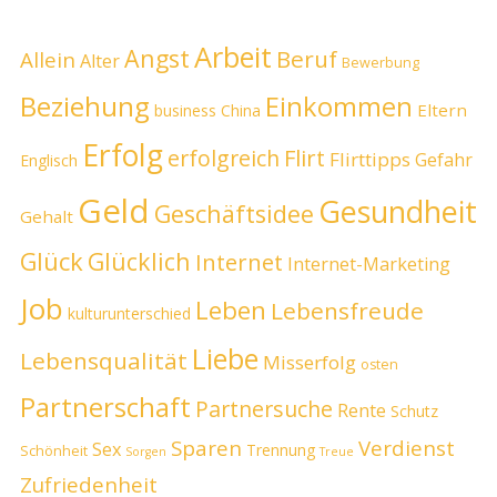
Arbeit
Angst
Beruf
Allein
Alter
Bewerbung
Beziehung
Einkommen
Eltern
business
China
Erfolg
erfolgreich
Flirt
Flirttipps
Gefahr
Englisch
Geld
Gesundheit
Geschäftsidee
Gehalt
Glück
Glücklich
Internet
Internet-Marketing
Job
Leben
Lebensfreude
kulturunterschied
Liebe
Lebensqualität
Misserfolg
osten
Partnerschaft
Partnersuche
Rente
Schutz
Sparen
Verdienst
Sex
Trennung
Schönheit
Sorgen
Treue
Zufriedenheit