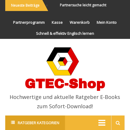
e Welt bereisen und Neues
Partnersuche leicht gemacht
Endlic
Neueste Beiträge
erleben
Partnerprogramm
Kasse
Warenkorb
Mein Konto
Schnell & effektiv Englisch lernen
GTEC-Shop
Hochwertige und aktuelle Ratgeber E-Books
zum Sofort-Download!
RATGEBER KATEGORIEN