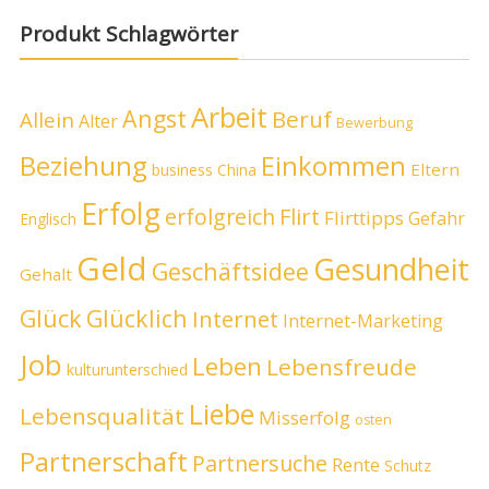
Produkt Schlagwörter
Arbeit
Angst
Beruf
Allein
Alter
Bewerbung
Beziehung
Einkommen
Eltern
business
China
Erfolg
erfolgreich
Flirt
Flirttipps
Gefahr
Englisch
Geld
Gesundheit
Geschäftsidee
Gehalt
Glück
Glücklich
Internet
Internet-Marketing
Job
Leben
Lebensfreude
kulturunterschied
Liebe
Lebensqualität
Misserfolg
osten
Partnerschaft
Partnersuche
Rente
Schutz