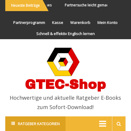
Die Welt bereisen und Neues
Partnersuche leicht gemacht
End
Neueste Beiträge
erleben
Partnerprogramm
Kasse
Warenkorb
Mein Konto
Schnell & effektiv Englisch lernen
GTEC-Shop
Hochwertige und aktuelle Ratgeber E-Books
zum Sofort-Download!
RATGEBER KATEGORIEN