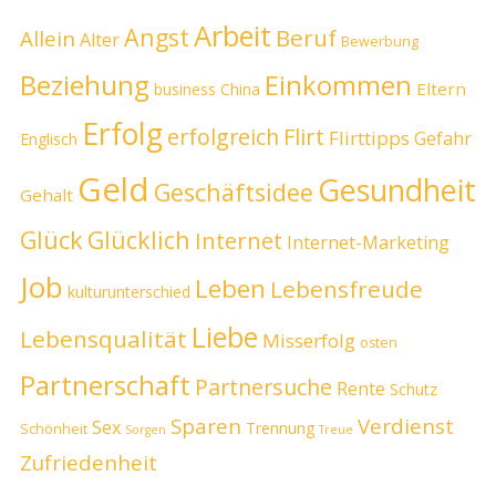
Arbeit
Angst
Beruf
Allein
Alter
Bewerbung
Beziehung
Einkommen
Eltern
business
China
Erfolg
erfolgreich
Flirt
Flirttipps
Gefahr
Englisch
Geld
Gesundheit
Geschäftsidee
Gehalt
Glück
Glücklich
Internet
Internet-Marketing
Job
Leben
Lebensfreude
kulturunterschied
Liebe
Lebensqualität
Misserfolg
osten
Partnerschaft
Partnersuche
Rente
Schutz
Sparen
Verdienst
Sex
Trennung
Schönheit
Sorgen
Treue
Zufriedenheit