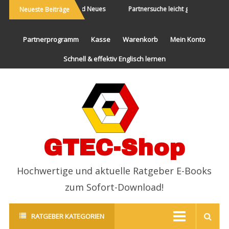
Die Welt bereisen und Neues
Partnersuche leicht gemacht
Neueste Beiträge
erleben
Partnerprogramm
Kasse
Warenkorb
Mein Konto
Schnell & effektiv Englisch lernen
GTEC-Shop
Hochwertige und aktuelle Ratgeber E-Books
zum Sofort-Download!
RATGEBER KATEGORIEN