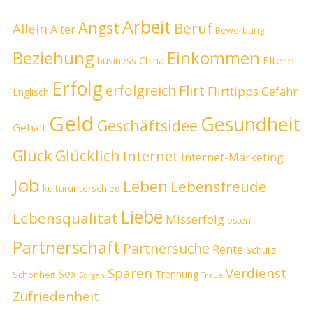
Arbeit
Angst
Beruf
Allein
Alter
Bewerbung
Beziehung
Einkommen
Eltern
business
China
Erfolg
erfolgreich
Flirt
Flirttipps
Gefahr
Englisch
Geld
Gesundheit
Geschäftsidee
Gehalt
Glück
Glücklich
Internet
Internet-Marketing
Job
Leben
Lebensfreude
kulturunterschied
Liebe
Lebensqualität
Misserfolg
osten
Partnerschaft
Partnersuche
Rente
Schutz
Sparen
Verdienst
Sex
Trennung
Schönheit
Sorgen
Treue
Zufriedenheit