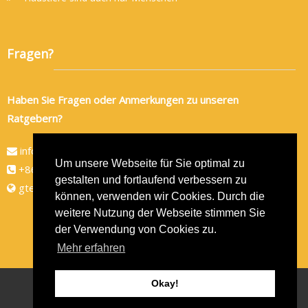
Fragen?
Haben Sie Fragen oder Anmerkungen zu unseren
Ratgebern?
info@gtec-shop.de
Um unsere Webseite für Sie optimal zu
+86 134 82438080
gestalten und fortlaufend verbessern zu
gtec-shop.de
können, verwenden wir Cookies. Durch die
weitere Nutzung der Webseite stimmen Sie
der Verwendung von Cookies zu.
Mehr erfahren
Okay!
Copyright © 2026
GTEC-Shop
- Alle Rechte vorbehalten
Theme by
ThemeGrill