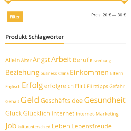
Preis:
20 €
—
30 €
Filter
Produkt Schlagwörter
Arbeit
Angst
Beruf
Allein
Alter
Bewerbung
Beziehung
Einkommen
Eltern
business
China
Erfolg
erfolgreich
Flirt
Flirttipps
Gefahr
Englisch
Geld
Gesundheit
Geschäftsidee
Gehalt
Glück
Glücklich
Internet
Internet-Marketing
Job
Leben
Lebensfreude
kulturunterschied