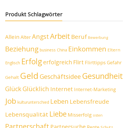
Produkt Schlagwörter
Arbeit
Angst
Beruf
Allein
Alter
Bewerbung
Beziehung
Einkommen
Eltern
business
China
Erfolg
erfolgreich
Flirt
Flirttipps
Gefahr
Englisch
Geld
Gesundheit
Geschäftsidee
Gehalt
Glück
Glücklich
Internet
Internet-Marketing
Job
Leben
Lebensfreude
kulturunterschied
Liebe
Lebensqualität
Misserfolg
osten
Partnerschaft
Partnersuche
Rente
Schutz