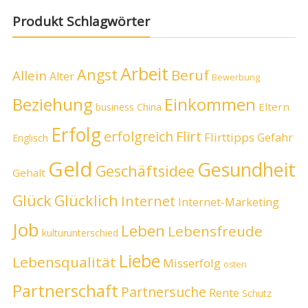
Produkt Schlagwörter
Arbeit
Angst
Beruf
Allein
Alter
Bewerbung
Beziehung
Einkommen
Eltern
business
China
Erfolg
erfolgreich
Flirt
Flirttipps
Gefahr
Englisch
Geld
Gesundheit
Geschäftsidee
Gehalt
Glück
Glücklich
Internet
Internet-Marketing
Job
Leben
Lebensfreude
kulturunterschied
Liebe
Lebensqualität
Misserfolg
osten
Partnerschaft
Partnersuche
Rente
Schutz