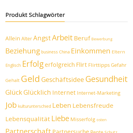
Produkt Schlagwörter
Arbeit
Angst
Beruf
Allein
Alter
Bewerbung
Beziehung
Einkommen
Eltern
business
China
Erfolg
erfolgreich
Flirt
Flirttipps
Gefahr
Englisch
Geld
Gesundheit
Geschäftsidee
Gehalt
Glück
Glücklich
Internet
Internet-Marketing
Job
Leben
Lebensfreude
kulturunterschied
Liebe
Lebensqualität
Misserfolg
osten
Partnerschaft
Partnersuche
Rente
Schutz