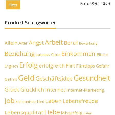
Preis:
10 €
—
20 €
Filter
Produkt Schlagwörter
Arbeit
Angst
Beruf
Allein
Alter
Bewerbung
Beziehung
Einkommen
Eltern
business
China
Erfolg
erfolgreich
Flirt
Flirttipps
Gefahr
Englisch
Geld
Gesundheit
Geschäftsidee
Gehalt
Glück
Glücklich
Internet
Internet-Marketing
Job
Leben
Lebensfreude
kulturunterschied
Liebe
Lebensqualität
Misserfolg
osten