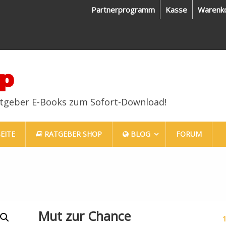
Partnerprogramm
Kasse
Warenk
p
atgeber E-Books zum Sofort-Download!
EITE
RATGEBER SHOP
BLOG
FORUM
Mut zur Chance