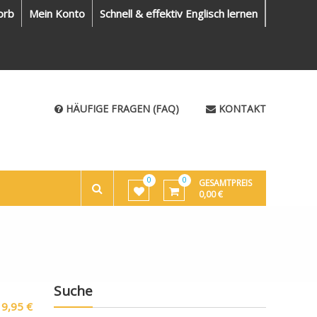
orb
Mein Konto
Schnell & effektiv Englisch lernen
HÄUFIGE FRAGEN (FAQ)
KONTAKT
0
0
GESAMTPREIS
0,00
€
Suche
19,95
€