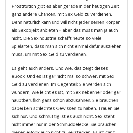
Prostitution gibt es aber gerade in der heutigen Zeit
ganz andere Chancen, mit Sex Geld zu verdienen.
Denn natürlich kann und will nicht jeder seinen Körper
als Sexobjekt anbieten – aber das muss man ja auch
nicht. Die Sexindustrie schafft heute so viele
Spielarten, dass man sich nicht einmal dafür ausziehen
muss, um mit Sex Geld zu verdienen.
Es geht auch anders. Und wie, das zeigt dieses
eBook. Und es ist gar nicht mal so schwer, mit Sex
Geld zu verdienen. Im Gegenteil: Sie werden sich
wundern, wie leicht es ist, mit Sex nebenher oder gar
hauptberuflich ganz schön abzusahnen. Sie brauchen
dabei kein schlechtes Gewissen zu haben. Trauen Sie
sich nur. Und schmutzig ist es auch nicht. Sex steht
nicht immer nur in der Schmuddelecke. Sie brauchen
dieses eBook auch nicht zu verstecken. Es ist ganz