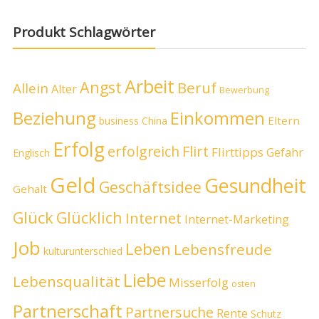
Produkt Schlagwörter
Arbeit
Angst
Beruf
Allein
Alter
Bewerbung
Beziehung
Einkommen
Eltern
business
China
Erfolg
erfolgreich
Flirt
Flirttipps
Gefahr
Englisch
Geld
Gesundheit
Geschäftsidee
Gehalt
Glück
Glücklich
Internet
Internet-Marketing
Job
Leben
Lebensfreude
kulturunterschied
Liebe
Lebensqualität
Misserfolg
osten
Partnerschaft
Partnersuche
Rente
Schutz