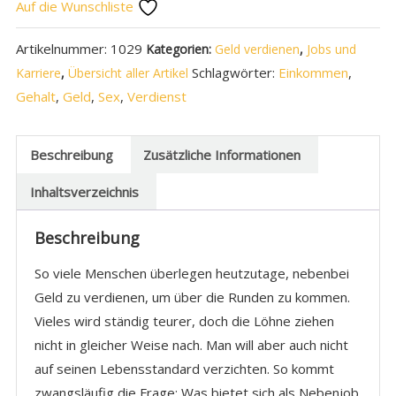
Auf die Wunschliste
Artikelnummer:
1029
Kategorien:
Geld verdienen
,
Jobs und
Schlagwörter:
Einkommen
,
Karriere
,
Übersicht aller Artikel
Gehalt
,
Geld
,
Sex
,
Verdienst
Beschreibung
Zusätzliche Informationen
Inhaltsverzeichnis
Beschreibung
So viele Menschen überlegen heutzutage, nebenbei
Geld zu verdienen, um über die Runden zu kommen.
Vieles wird ständig teurer, doch die Löhne ziehen
nicht in gleicher Weise nach. Man will aber auch nicht
auf seinen Lebensstandard verzichten. So kommt
zwangsläufig die Frage: Was bietet sich als Nebenjob