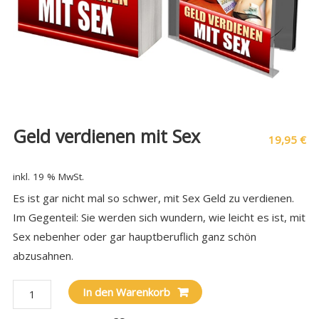
Geld verdienen mit Sex
19,95
€
inkl. 19 % MwSt.
Es ist gar nicht mal so schwer, mit Sex Geld zu verdienen.
Im Gegenteil: Sie werden sich wundern, wie leicht es ist, mit
Sex nebenher oder gar hauptberuflich ganz schön
abzusahnen.
In den Warenkorb