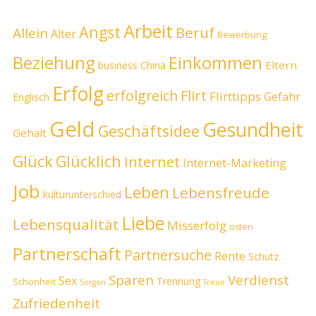
Arbeit
Angst
Beruf
Allein
Alter
Bewerbung
Beziehung
Einkommen
Eltern
business
China
Erfolg
erfolgreich
Flirt
Flirttipps
Gefahr
Englisch
Geld
Gesundheit
Geschäftsidee
Gehalt
Glück
Glücklich
Internet
Internet-Marketing
Job
Leben
Lebensfreude
kulturunterschied
Liebe
Lebensqualität
Misserfolg
osten
Partnerschaft
Partnersuche
Rente
Schutz
Sparen
Verdienst
Sex
Trennung
Schönheit
Sorgen
Treue
Zufriedenheit