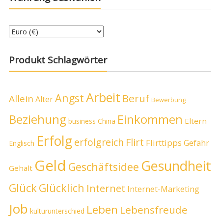
Produkt Schlagwörter
Arbeit
Angst
Beruf
Allein
Alter
Bewerbung
Beziehung
Einkommen
Eltern
business
China
Erfolg
erfolgreich
Flirt
Flirttipps
Gefahr
Englisch
Geld
Gesundheit
Geschäftsidee
Gehalt
Glück
Glücklich
Internet
Internet-Marketing
Job
Leben
Lebensfreude
kulturunterschied