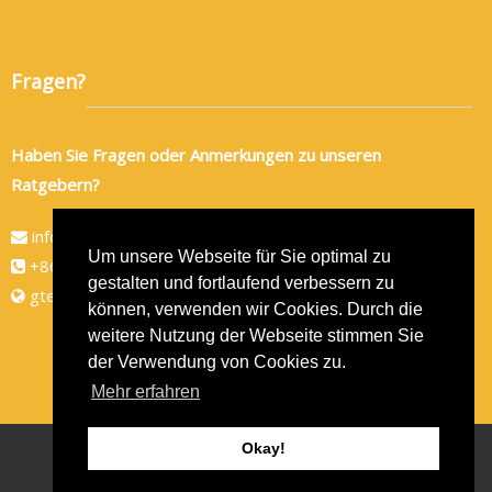
Fragen?
Haben Sie Fragen oder Anmerkungen zu unseren
Ratgebern?
info@gtec-shop.de
Um unsere Webseite für Sie optimal zu
+86 134 82438080
gestalten und fortlaufend verbessern zu
gtec-shop.de
können, verwenden wir Cookies. Durch die
weitere Nutzung der Webseite stimmen Sie
der Verwendung von Cookies zu.
Mehr erfahren
Okay!
Copyright © 2026
GTEC-Shop
- Alle Rechte vorbehalten
Theme by
ThemeGrill