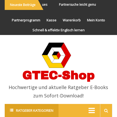
ie Welt bereisen und Neues
Partnersuche leicht gemacht
Endli
Neueste Beiträge
erleben
Partnerprogramm
Kasse
Warenkorb
Mein Konto
Schnell & effektiv Englisch lernen
GTEC-Shop
Hochwertige und aktuelle Ratgeber E-Books
zum Sofort-Download!
RATGEBER KATEGORIEN