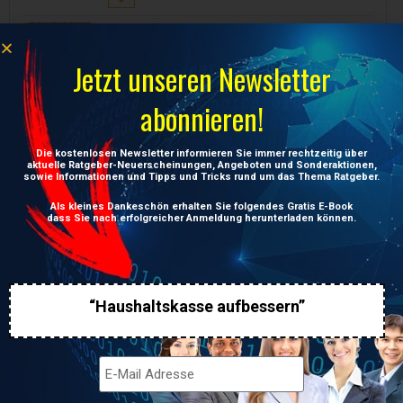
Modern English for the
Automotive Industry
Preis:
24,90
€
Jetzt unseren Newsletter
abonnieren!
Modern English Training for
Engineers – Englisch für die
Aus- und Weiterbildung von
Die kostenlosen Newsletter informieren Sie immer rechtzeitig über
Ingenieuren. English with help
aktuelle Ratgeber-Neuerscheinungen, Angeboten und Sonderaktionen,
in translation to German
sowie Informationen und Tipps und Tricks rund um das Thema Ratgeber.
Preis:
24,90
€
Als kleines Dankeschön erhalten Sie folgendes Gratis E-Book
dass Sie nach erfolgreicher Anmeldung herunterladen können.
“Haushaltskasse aufbessern”
UNSERE NEUESTEN BEITRÄGE