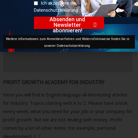
Ich akzeptiere die
Datenschutzerklärung
Absenden und
Newsletter
abonnieren!
Weitere Informationen zum Anmeldeverfahren und Widerrufshinweise finden Sie in
unserer Datenschutzerklärung.
PROFIT GROWTH ACADEMY FOR INDUSTRY
Here you will find in English language all interesting articles
for industry. Topics starting with A to Z. Please have a look
every week, what you need for your job or your company for
profit growth. But we are not dealing with money. Profit
comes by a lot of other items. For example, personal
development, […]