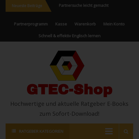
eisen und Neues
Partnersuche leicht gemacht
Endlich erfolgrei
Neueste Beiträge
leben
Partnerprogramm
Kasse
Warenkorb
Mein Konto
Schnell & effektiv Englisch lernen
GTEC-Shop
Hochwertige und aktuelle Ratgeber E-Books
zum Sofort-Download!
RATGEBER KATEGORIEN