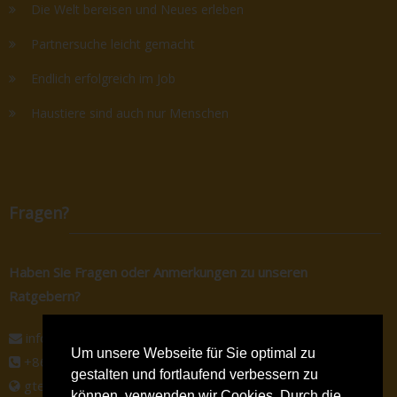
Die Welt bereisen und Neues erleben
Partnersuche leicht gemacht
Endlich erfolgreich im Job
Haustiere sind auch nur Menschen
Fragen?
Haben Sie Fragen oder Anmerkungen zu unseren
Ratgebern?
info@gtec-shop.de
Um unsere Webseite für Sie optimal zu
+86 134 82438080
gestalten und fortlaufend verbessern zu
gtec-shop.de
können, verwenden wir Cookies. Durch die