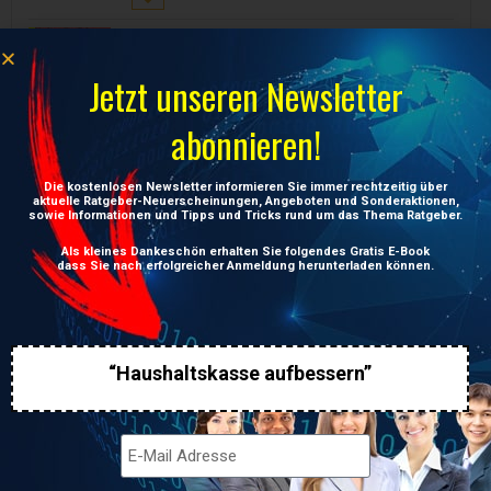
Modern English for the
Automotive Industry
Preis:
24,90
€
Jetzt unseren Newsletter
abonnieren!
Modern English Training for
Engineers – Englisch für die
Aus- und Weiterbildung von
Die kostenlosen Newsletter informieren Sie immer rechtzeitig über
Ingenieuren. English with help
aktuelle Ratgeber-Neuerscheinungen, Angeboten und Sonderaktionen,
in translation to German
sowie Informationen und Tipps und Tricks rund um das Thema Ratgeber.
Preis:
24,90
€
Als kleines Dankeschön erhalten Sie folgendes Gratis E-Book
dass Sie nach erfolgreicher Anmeldung herunterladen können.
“Haushaltskasse aufbessern”
UNSERE NEUESTEN BEITRÄGE