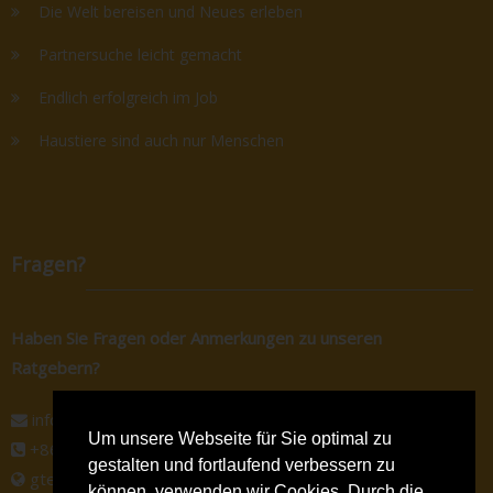
Die Welt bereisen und Neues erleben
Partnersuche leicht gemacht
Endlich erfolgreich im Job
Haustiere sind auch nur Menschen
Fragen?
Haben Sie Fragen oder Anmerkungen zu unseren
Ratgebern?
info@gtec-shop.de
Um unsere Webseite für Sie optimal zu
+86 134 82438080
gestalten und fortlaufend verbessern zu
gtec-shop.de
können, verwenden wir Cookies. Durch die