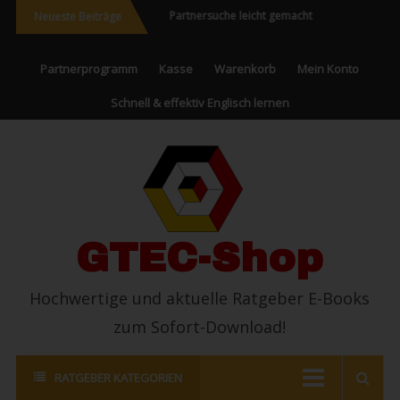
reisen und Neues
Partnersuche leicht gemacht
Endlich erfolgrei
Neueste Beiträge
rleben
Partnerprogramm
Kasse
Warenkorb
Mein Konto
Schnell & effektiv Englisch lernen
GTEC-Shop
Hochwertige und aktuelle Ratgeber E-Books
zum Sofort-Download!
RATGEBER KATEGORIEN