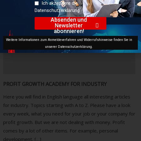
Ich akzeptiere die
Datenschutzerklärung
Absenden und
Newsletter
abonnieren!
Weitere Informationen zum Anmeldeverfahren und Widerrufshinweise finden Sie in
unserer Datenschutzerklärung.
PROFIT GROWTH ACADEMY FOR INDUSTRY
Here you will find in English language all interesting articles
for industry. Topics starting with A to Z. Please have a look
every week, what you need for your job or your company for
profit growth. But we are not dealing with money. Profit
comes by a lot of other items. For example, personal
development, […]