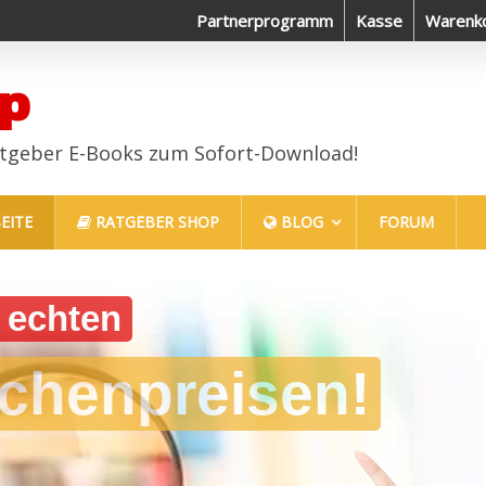
lich erfolgreich im Job
Partnerprogramm
Haustiere sind auch nur Menschen
Kasse
Warenk
p
atgeber E-Books zum Sofort-Download!
EITE
RATGEBER SHOP
BLOG
FORUM
d Tricks um richtig