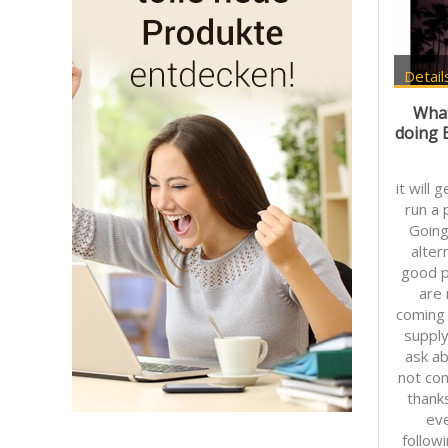
Detail
What
doing 
it will 
run a 
Going
alter
good p
are
coming 
supply
ask ab
not co
thank
eve
follow