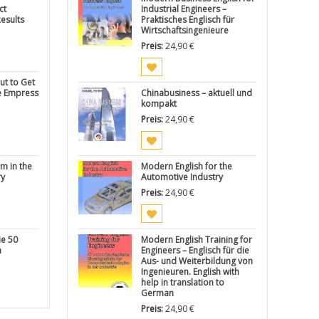
ct
Industrial Engineers –
esults
Praktisches Englisch für
Wirtschaftsingenieure
Preis:
24,90
€
t to Get
e Empress
Chinabusiness – aktuell und
kompakt
Preis:
24,90
€
m in the
Modern English for the
ry
Automotive Industry
Preis:
24,90
€
ie 50
Modern English Training for
n
Engineers – Englisch für die
Aus- und Weiterbildung von
Ingenieuren. English with
help in translation to
German
Preis:
24,90
€