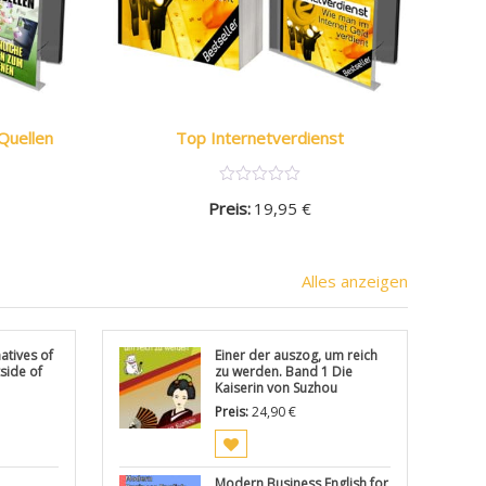
Quellen
Top Internetverdienst
Preis:
19,95
€
Alles anzeigen
atives of
Einer der auszog, um reich
side of
zu werden. Band 1 Die
Kaiserin von Suzhou
Preis:
24,90
€
Modern Business English for