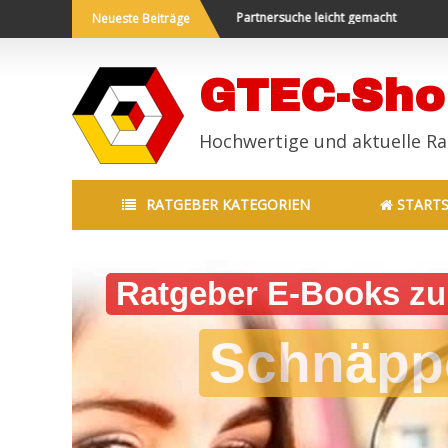
eisen und Neues erleben
Partnersuche leicht gemacht
End
Neueste Beiträge
GTEC-Sho
Hochwertige und aktuelle R
RATGEBER KATEGORIEN
STARTS
Lernen Sie die Tipps un
en!