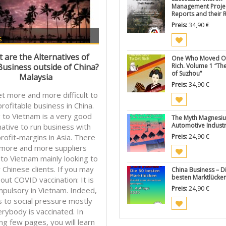
Management Proje
Reports and their R
Preis:
34,90
€
s
24,90
€
 are the Alternatives of
One Who Moved Ou
Business outside of China?
Rich. Volume 1 “Th
of Suzhou”
Malaysia
Preis:
34,90
€
get more and more difficult to
profitable business in China.
 to Vietnam is a very good
The Myth Magnesiu
Automotive Indust
native to run business with
rofit-margins in Asia. There
Preis:
24,90
€
 more and more suppliers
to Vietnam mainly looking to
 Chinese clients. If you may
China Business – D
besten Marktlücke
out COVID vaccination: It is
Preis:
24,90
€
mpulsory in Vietnam. Indeed,
s to social pressure mostly
rybody is vaccinated. In
ing few pages, you will learn