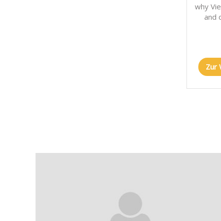
why Vie
and 
Zur 