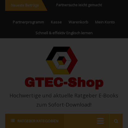
ereisen und Neues
Partnersuche leicht gemacht
Endlich erfolgr
Neueste Beiträge
erleben
Partnerprogramm
Kasse
Warenkorb
Mein Konto
Schnell & effektiv Englisch lernen
GTEC-Shop
Hochwertige und aktuelle Ratgeber E-Books
zum Sofort-Download!
RATGEBER KATEGORIEN