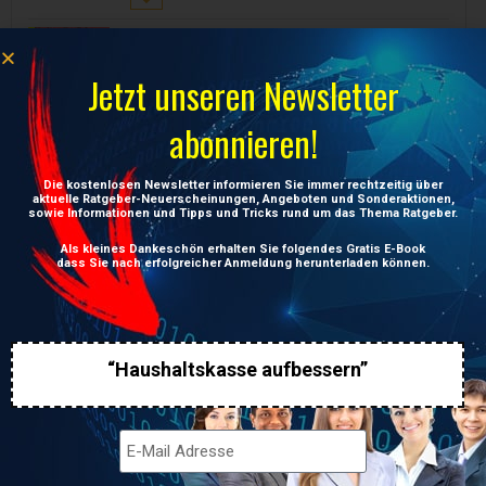
Modern English for the
Automotive Industry
Preis:
24,90
€
Jetzt unseren Newsletter
abonnieren!
Modern English Training for
Engineers – Englisch für die
Aus- und Weiterbildung von
Die kostenlosen Newsletter informieren Sie immer rechtzeitig über
Ingenieuren. English with help
aktuelle Ratgeber-Neuerscheinungen, Angeboten und Sonderaktionen,
in translation to German
sowie Informationen und Tipps und Tricks rund um das Thema Ratgeber.
Preis:
24,90
€
Als kleines Dankeschön erhalten Sie folgendes Gratis E-Book
dass Sie nach erfolgreicher Anmeldung herunterladen können.
“Haushaltskasse aufbessern”
UNSERE NEUESTEN BEITRÄGE