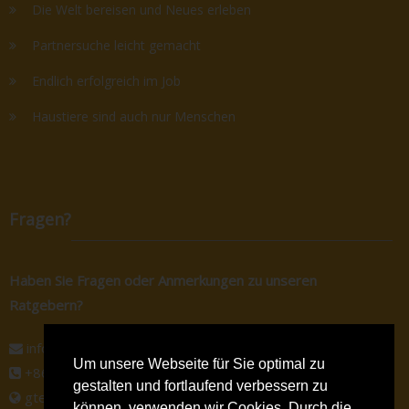
Die Welt bereisen und Neues erleben
Partnersuche leicht gemacht
Endlich erfolgreich im Job
Haustiere sind auch nur Menschen
Fragen?
Haben Sie Fragen oder Anmerkungen zu unseren
Ratgebern?
info@gtec-shop.de
Um unsere Webseite für Sie optimal zu
+86 134 82438080
gestalten und fortlaufend verbessern zu
gtec-shop.de
können, verwenden wir Cookies. Durch die