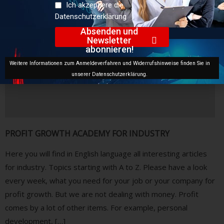
Ich akzeptiere die
Datenschutzerklärung
Absenden und
Newsletter
abonnieren!
Weitere Informationen zum Anmeldeverfahren und Widerrufshinweise finden Sie in
unserer Datenschutzerklärung.
PROFIT GROWTH ACADEMY FOR INDUSTRY
Here you will find in English language all interesting articles
for industry. Topics starting with A to Z. Please have a look
every week, what you need for your job or your company for
profit growth. But we are not dealing with money. Profit
comes by a lot of other items. For example, personal
development, […]